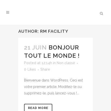
AUTHOR: RM FACILITY
21 JUIN
BONJOUR
TOUT LE MONDE !
Posted at 12:14h
in
Non classé
0
Likes
Share
Bienvenue dans WordPress. Ceci est
votre premier article. Modifiez-le ou
supprimez-le, puis lancez-vous !...
READ MORE