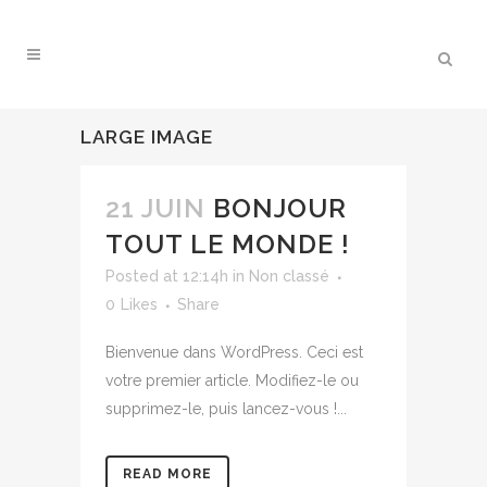
LARGE IMAGE
21 JUIN
BONJOUR
TOUT LE MONDE !
Posted at 12:14h
in
Non classé
0
Likes
Share
Bienvenue dans WordPress. Ceci est
votre premier article. Modifiez-le ou
supprimez-le, puis lancez-vous !...
READ MORE