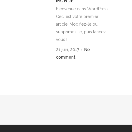
MONDE !
Bienvenue dans WordPress.
Ceci est votre premier
article. Modifiez-le ou
supprimez-le, puis lancez-
vous !...
21 juin, 2017
No
comment