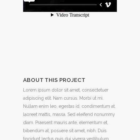
ABOUT THIS PROJECT
Lorem ipsum dolor sit amet, consectetuer
adipiscing elit. Nam cursus. Morbi ut mi.
Nullam enim leo, egestas id, condimentum at,
laoreet mattis, massa. Sed eleifend nonummy
diam. Praesent mauris ante, elementum et,
bibendum at, posuere sit amet, nibh. Duis
tincidunt lectus quis dui viverra vestibulum.