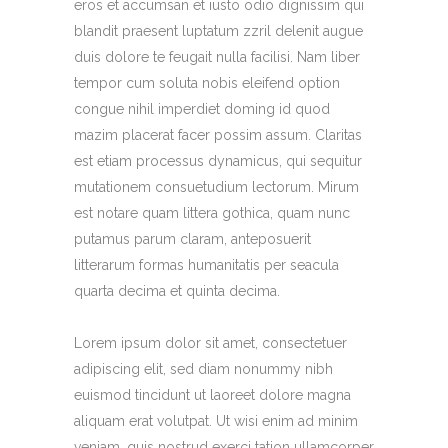
eros et accumsan et iusto odio dignissim qui
blandit praesent luptatum zzril delenit augue
duis dolore te feugait nulla facilisi. Nam liber
tempor cum soluta nobis eleifend option
congue nihil imperdiet doming id quod
mazim placerat facer possim assum. Claritas
est etiam processus dynamicus, qui sequitur
mutationem consuetudium lectorum. Mirum
est notare quam littera gothica, quam nunc
putamus parum claram, anteposuerit
litterarum formas humanitatis per seacula
quarta decima et quinta decima.
Lorem ipsum dolor sit amet, consectetuer
adipiscing elit, sed diam nonummy nibh
euismod tincidunt ut laoreet dolore magna
aliquam erat volutpat. Ut wisi enim ad minim
veniam, quis nostrud exerci tation ullamcorper